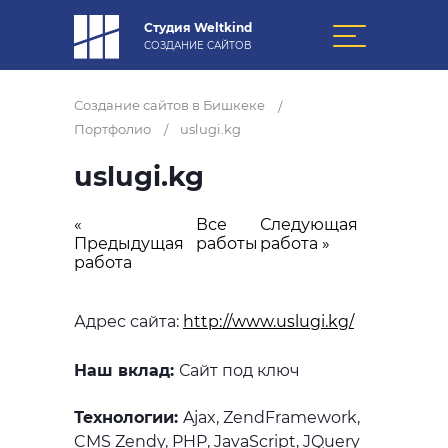
Студия Weltkind
СОЗДАНИЕ САЙТОВ
Создание сайтов в Бишкеке
/
Портфолио
uslugi.kg
/
uslugi.kg
«
Все
Следующая
Предыдущая
работы
работа »
работа
Адрес сайта:
http://www.uslugi.kg/
Наш вклад:
Сайт под ключ
Технологии:
Ajax, ZendFramework,
CMS Zendy, PHP, JavaScript, JQuery