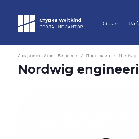
Студия Weltkind
О нас
Раб
СОЗДАНИЕ САЙТОВ
Создание сайтов в Бишкеке
Портфолио
Nordwig 
/
/
Nordwig engineer