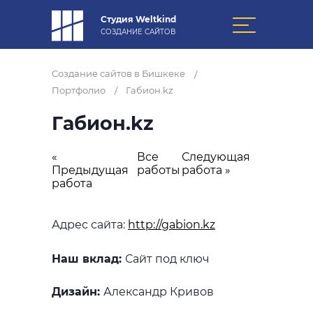
Студия Weltkind
СОЗДАНИЕ САЙТОВ
Создание сайтов в Бишкеке
/
Портфолио
Габион.kz
/
Габион.kz
«
Все
Следующая
Предыдущая
работы
работа »
работа
Адрес сайта:
http://gabion.kz
Наш вклад:
Сайт под ключ
Дизайн:
Александр Кривов